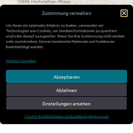
55606 Hochstetten-Dhaun
Zustimmung verwalten
Kontakt
Tel: +49 (
0) 6752 / 2864
Um Ihnen ein optimales Erlebnis zu bieten, verwenden wir
E-Mail:
offroad@td-experience.de
Technologien wie Cookies, um Geräteinformationen zu speichern
und/oder darauf zuzugreifen. Wenn Sie Ihre Zustimmung nicht erteilen
oder zurückziehen, können bestimmte Merkmale und Funktionen
Allgemeine Geschäftsbedingungen
beeinträchtigt werden.
Versand & Lieferung
Dienste verwalten
Widerruf
Zahlungsweisen
Akzeptieren
Impressum
Ablehnen
Datenschutzerklärung
Einstellungen ansehen
Cookie-Richtlinie
Datenschutzerklärung
Impressum
Vertrag widerrufen