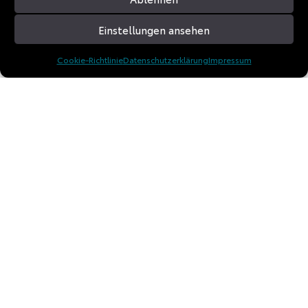
eine Ikone unter den Offroad-Fahrzeugen – und ein
Einstellungen ansehen
unverzichtbarer Begleiter für alle, die sich auf echte
Abenteuer einlassen möchten.
Cookie-Richtlinie
Datenschutzerklärung
Impressum
Technische Daten
Motor
1GR-FE
Kraftstoff
Benzin
Bauform