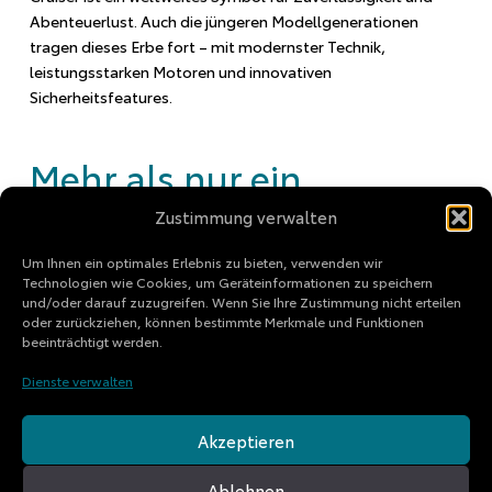
Abenteuerlust. Auch die jüngeren Modellgenerationen
tragen dieses Erbe fort – mit modernster Technik,
leistungsstarken Motoren und innovativen
Sicherheitsfeatures.
Mehr als nur ein
Geländewagen
Zustimmung verwalten
Der Land Cruiser J70 vereint kraftvolle Performance mit
Um Ihnen ein optimales Erlebnis zu bieten, verwenden wir
Technologien wie Cookies, um Geräteinformationen zu speichern
durchdachter Funktionalität. Die neueste Variante ist jetzt
und/oder darauf zuzugreifen. Wenn Sie Ihre Zustimmung nicht erteilen
mit einem 6-Gang-Automatikgetriebe erhältlich, was das
oder zurückziehen, können bestimmte Merkmale und Funktionen
Fahrerlebnis noch angenehmer gestaltet. Ob im täglichen
beeinträchtigt werden.
Einsatz oder bei Expeditionen in unbekanntes Terrain –
Dienste verwalten
dieser Geländewagen ist für jede Herausforderung
gewappnet.
Akzeptieren
Mit seinem bewährten Konzept, einer unübertroffenen
Langlebigkeit und zahlreichen
Ablehnen
Individualisierungsmöglichkeiten bleibt der Land Cruiser J70