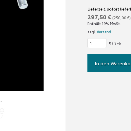
Lieferzeit: sofort liefe
297,50
€
(
250,00
€
)
Enthält 19% MwSt.
zzgl.
Versand
Anhängevorrichtu
für
NAS
In den Warenko
/
2"
/
52mm
Vierkantaufnahme
Menge