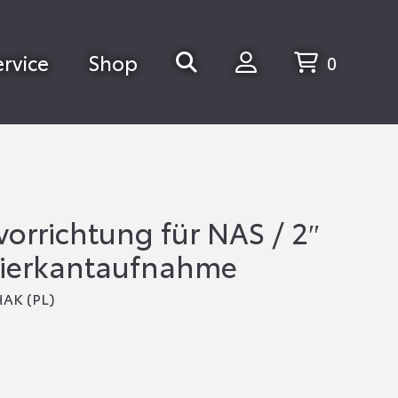
ervice
Shop
0
rrichtung für NAS / 2″
ierkantaufnahme
HAK (PL)