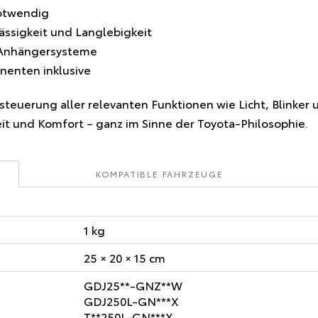
otwendig
ssigkeit und Langlebigkeit
 Anhängersysteme
nenten inklusive
nsteuerung aller relevanten Funktionen wie Licht, Blinke
eit und Komfort – ganz im Sinne der Toyota-Philosophie.
KOMPATIBLE FAHRZEUGE
1 kg
25 × 20 × 15 cm
GDJ25**-GNZ**W
GDJ250L-GN***X
T**250L-GN***X