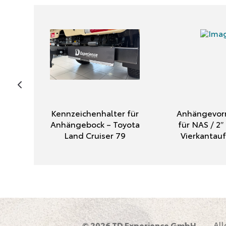
Kennzeichenhalter für
Anhängevorr
Anhängebock – Toyota
für NAS / 2
Land Cruiser 79
Vierkanta
Al
© 2026 TD Experience GmbH