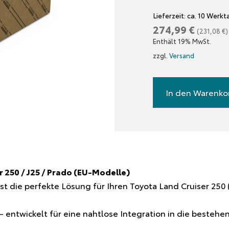
Lieferzeit: ca. 10 Werk
274,99
€
(
231,08
€
)
Enthält 19% MwSt.
zzgl.
Versand
Elektrosatz
13-
In den Warenko
polig,
Land
Cruiser
J25
(EU)
Menge
r 250 / J25 / Prado (EU-Modelle)
ist die perfekte Lösung für Ihren Toyota Land Cruiser 250
 – entwickelt für eine nahtlose Integration in die besteh