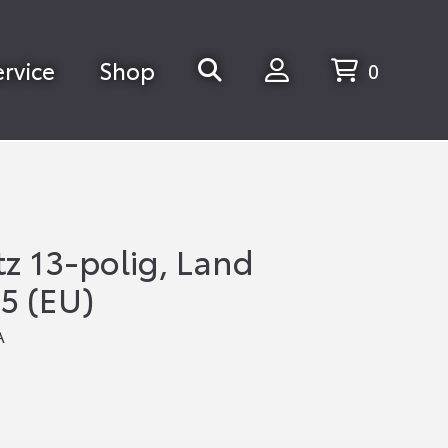
ervice
Shop
0
tz 13-polig, Land
25 (EU)
A