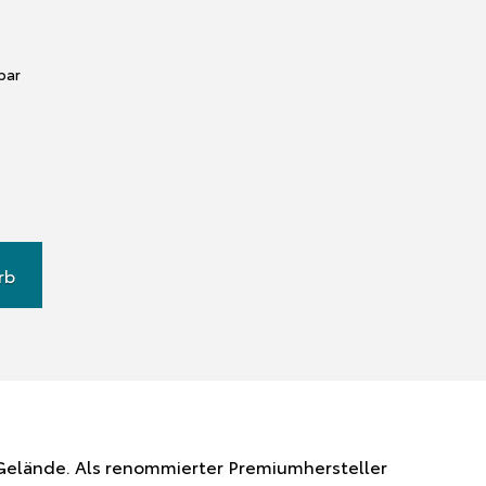
rbar
rb
m Gelände. Als renommierter Premiumhersteller