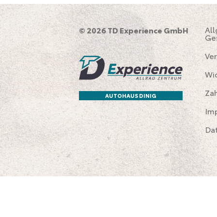
Al
© 2026 TD Experience GmbH
Ge
Ver
Wi
Za
AUTOHAUS DINIG
Im
Da