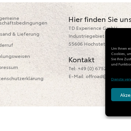
Hier finden Sie uns
lgemeine
schäftsbedingungen
TD Experience GmbH
sand & Lieferung
Industriegebiet 4
55606 Hochstetten-Dhaun
derruf
Um Ihnen ei
Cookies, um
hlungsweisen
Kontakt
Sie Ihre Zu
und Funktio
pressum
Tel: +49 (
0) 6752 / 2864
E-Mail:
offroad@td-experi
tenschutzerklärung
Dienste ver
Akze
Vertrag widerrufen