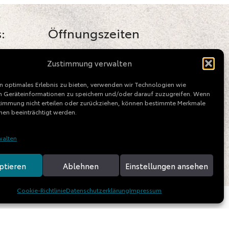
:
Öffnungszeiten
Verkauf / Beratung
Zustimmung verwalten
Mo - Fr: 09.00 - 18.00 Uhr
n optimales Erlebnis zu bieten, verwenden wir Technologien wie
Service / Kundendienst
 Geräteinformationen zu speichern und/oder darauf zuzugreifen. Wenn
stimmung nicht erteilen oder zurückziehen, können bestimmte Merkmale
Mo - Fr: 08.00 - 18.00 Uhr
nen beeinträchtigt werden.
Sa: 09.00 - 13.00 Uhr
ence.de
walten
Ladezeiten Spedition
Mo - Fr: 09.00 - 16.30 Uhr
ptieren
Ablehnen
Einstellungen ansehen
Cookie-Richtlinie
Datenschutzerklärung
Impressum