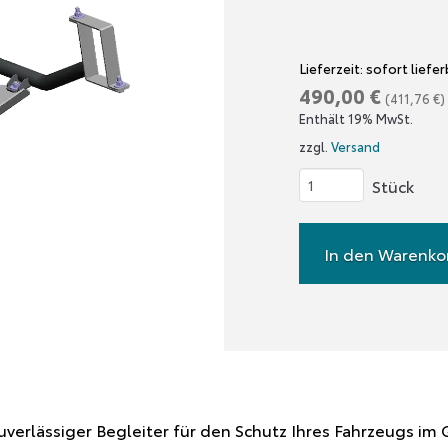
Lieferzeit: sofort liefe
490,00
€
(
411,76
€
)
Enthält 19% MwSt.
zzgl.
Versand
Unterfahrschutz
Toyota
Hilux
In den Warenko
Revo
-
Verteilergetriebe,
Fzg.
ohne
Harnstoff
uverlässiger Begleiter für den Schutz Ihres Fahrzeugs i
Menge