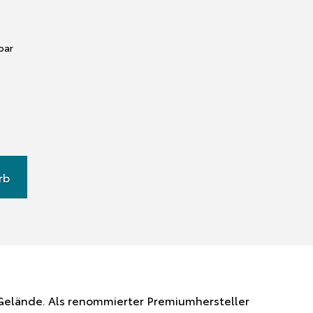
rbar
rb
m Gelände. Als renommierter Premiumhersteller