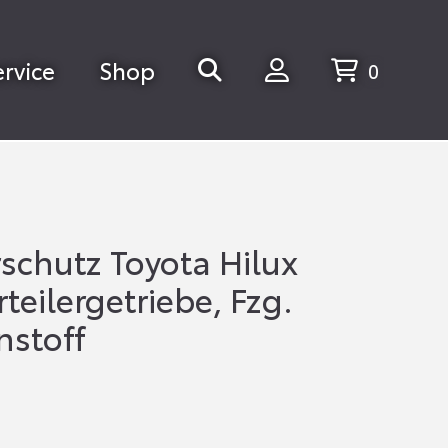
ervice
Shop
0
schutz Toyota Hilux
teilergetriebe, Fzg.
nstoff