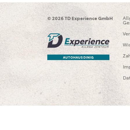
Al
© 2026 TD Experience GmbH
Ge
Ver
Wi
Za
AUTOHAUS DINIG
Im
Da