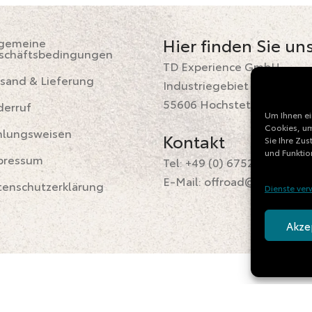
Hier finden Sie uns
lgemeine
schäftsbedingungen
TD Experience GmbH
sand & Lieferung
Industriegebiet 4
55606 Hochstetten-Dhaun
derruf
Um Ihnen ei
Cookies, um
hlungsweisen
Kontakt
Sie Ihre Zu
und Funktio
pressum
Tel: +49 (
0) 6752 / 2864
E-Mail:
offroad@td-experi
tenschutzerklärung
Dienste ver
Akze
Vertrag widerrufen