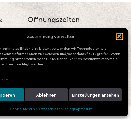
:
Öffnungszeiten
Verkauf / Beratung
Zustimmung verwalten
Mo - Fr: 09.00 - 18.00 Uhr
n optimales Erlebnis zu bieten, verwenden wir Technologien wie
Service / Kundendienst
 Geräteinformationen zu speichern und/oder darauf zuzugreifen. Wenn
stimmung nicht erteilen oder zurückziehen, können bestimmte Merkmale
Mo - Fr: 08.00 - 18.00 Uhr
nen beeinträchtigt werden.
Sa: 09.00 - 13.00 Uhr
ence.de
walten
Ladezeiten Spedition
Mo - Fr: 09.00 - 16.30 Uhr
ptieren
Ablehnen
Einstellungen ansehen
Cookie-Richtlinie
Datenschutzerklärung
Impressum