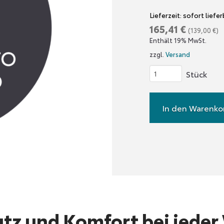
Lieferzeit: sofort liefe
165,41
€
(
139,00
€
)
Enthält 19% MwSt.
zzgl.
Versand
Windabweiser
LC
76
In den Warenko
/
79DC
–
VORNE
–
Ohne
Dreiecksfenster
tz und Komfort bei jeder
Menge