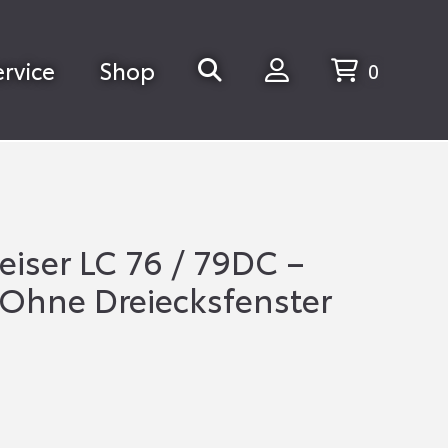
ervice
Shop
0
iser LC 76 / 79DC –
Ohne Dreiecksfenster