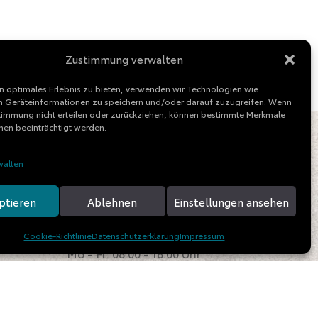
Zustimmung verwalten
n optimales Erlebnis zu bieten, verwenden wir Technologien wie
 Geräteinformationen zu speichern und/oder darauf zuzugreifen. Wenn
stimmung nicht erteilen oder zurückziehen, können bestimmte Merkmale
nen beeinträchtigt werden.
:
Öffnungszeiten
walten
Verkauf / Beratung
Mo - Fr: 09.00 - 18.00 Uhr
ptieren
Ablehnen
Einstellungen ansehen
Service / Kundendienst
Cookie-Richtlinie
Datenschutzerklärung
Impressum
Mo - Fr: 08.00 - 18.00 Uhr
Sa: 09.00 - 13.00 Uhr
ence.de
Ladezeiten Spedition