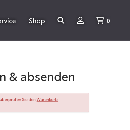
ervice
Shop
0
en & absenden
e überprüfen Sie den
Warenkorb
.