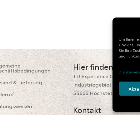
Um Ihnen ei
Cookies, um
Sie Ihre Zu
und Funktio
Hier finden Sie uns
lgemeine
schäftsbedingungen
Dienste ver
TD Experience GmbH
sand & Lieferung
Industriegebiet 4
Akze
55606 Hochstetten-Dhaun
derruf
hlungsweisen
Kontakt
pressum
Tel: +49 (
0) 6752 / 2864
E-Mail:
offroad@td-experi
tenschutzerklärung