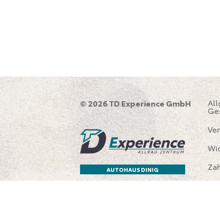
Al
© 2026 TD Experience GmbH
Ge
Ver
Wi
Za
AUTOHAUS DINIG
Im
Da