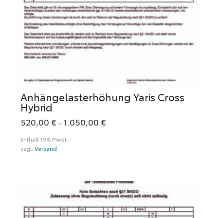
Anhängelasterhöhung Yaris Cross
Hybrid
520,00
€
1.050,00
€
Preisspanne:
–
520,00 €
bis
Enthält 19% MwSt.
1.050,00 €
zzgl.
Versand
Dieses
Produkt
weist
mehrere
Varianten
auf.