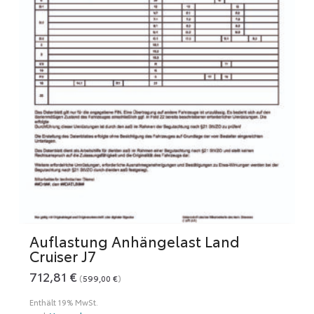
Die
Optionen
können
auf
der
Produktseite
gewählt
werden
Auflastung Anhängelast Land
Cruiser J7
712,81
€
(
599,00
€
)
Enthält 19% MwSt.