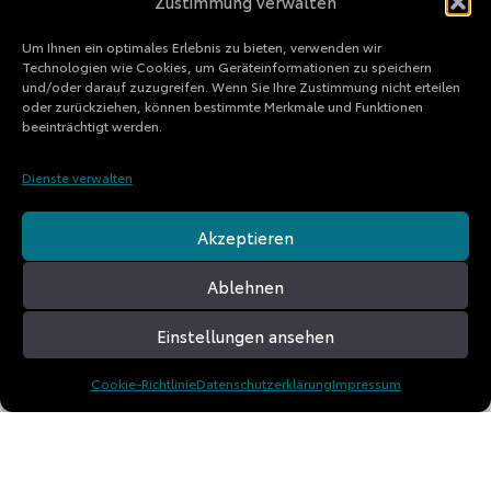
Zustimmung verwalten
Um Ihnen ein optimales Erlebnis zu bieten, verwenden wir
Technologien wie Cookies, um Geräteinformationen zu speichern
und/oder darauf zuzugreifen. Wenn Sie Ihre Zustimmung nicht erteilen
oder zurückziehen, können bestimmte Merkmale und Funktionen
beeinträchtigt werden.
Dienste verwalten
© 2026 TD Experience GmbH
Akzeptieren
Ablehnen
Einstellungen ansehen
AUTOHAUS DINIG
Öffnungszeiten
Cookie-Richtlinie
Datenschutzerklärung
Impressum
Verkauf / Beratung
Mo - Fr: 09.00 - 18.00 Uhr