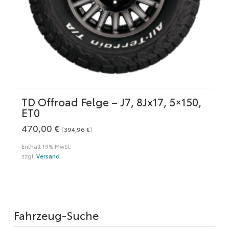
TD Offroad Felge – J7, 8Jx17, 5×150,
ET0
470,00
€
(
394,96
€
)
Enthält 19% MwSt.
zzgl.
Versand
Fahrzeug-Suche