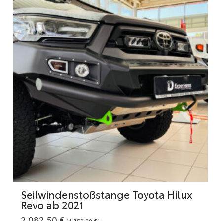
Seilwindenstoßstange Toyota Hilux
Revo ab 2021
2.082,50
€
(
1.750,00
€
)