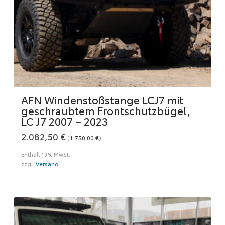
AFN Windenstoßstange LCJ7 mit
geschraubtem Frontschutzbügel,
LC J7 2007 – 2023
2.082,50
€
(
1.750,00
€
)
Enthält 19% MwSt.
zzgl.
Versand