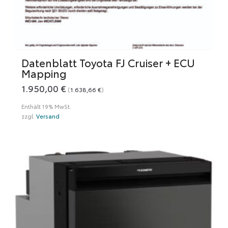
Datenblatt Toyota FJ Cruiser + ECU
Mapping
1.950,00
€
(
1.638,66
€
)
Enthält 19% MwSt.
zzgl.
Versand