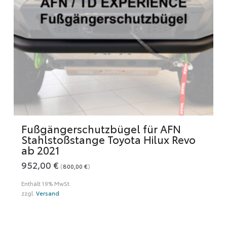
der
Produktseite
gewählt
werden
Fußgängerschutzbügel für AFN
Stahlstoßstange Toyota Hilux Revo
ab 2021
952,00
€
(
800,00
€
)
Enthält 19% MwSt.
zzgl.
Versand