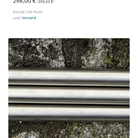
298,00
€
(
250,42
€
)
Enthält 19% MwSt.
zzgl.
Versand