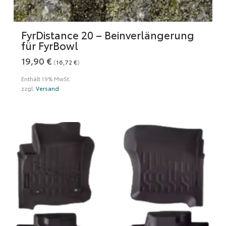
FyrDistance 20 – Beinverlängerung
für FyrBowl
19,90
€
(
16,72
€
)
Enthält 19% MwSt.
zzgl.
Versand