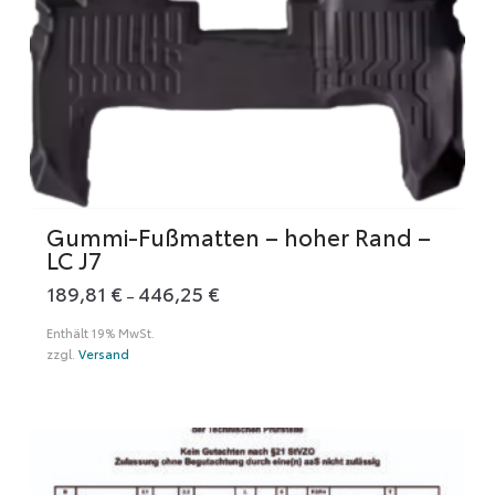
Gummi-Fußmatten – hoher Rand –
LC J7
189,81
€
446,25
€
Preisspanne:
–
189,81 €
bis
Enthält 19% MwSt.
446,25 €
zzgl.
Versand
Dieses
Produkt
weist
mehrere
Varianten