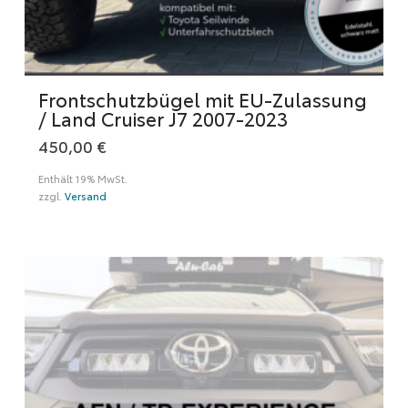
Frontschutzbügel mit EU-Zulassung
/ Land Cruiser J7 2007-2023
450,00
€
Enthält 19% MwSt.
zzgl.
Versand
Dieses
Produkt
weist
mehrere
Varianten
auf.
Die
Optionen
können
auf