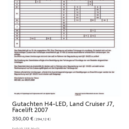
auf.
Die
Optionen
können
auf
der
Produktseite
gewählt
werden
Gutachten H4-LED, Land Cruiser J7,
Facelift 2007
350,00
€
(
294,12
€
)
Enthält 19% MwSt.